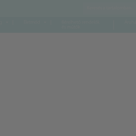
g
Életmód
Bérelhető rendelők
Áruhá
és műtők