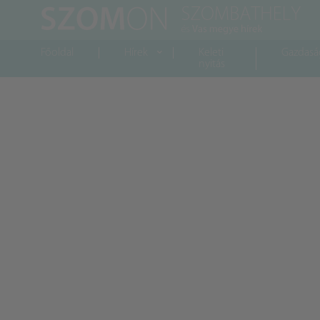
Főoldal
Hírek
Keleti
Gazdasá
nyitás