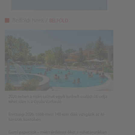
Belföldi hírek /
BELFÖLD
2026 évben a nyári szünet egyik kedvelt családi úti célja
lehet idén is a Gyulai Várfürdő
Érettségi 2026: több mint 148 ezer diák vizsgázik az AI-
korszak küszöbén
Gumi papucsok – miért érdemes őket a ruhatárunkban