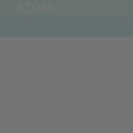
Főoldal
Hírek
Keleti
Gazdaság
nyitás