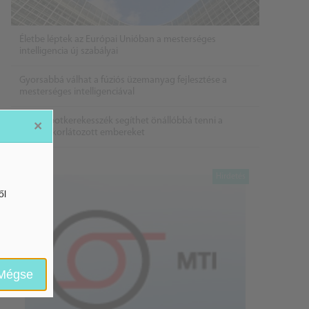
Életbe léptek az Európai Unióban a mesterséges
intelligencia új szabályai
Gyorsabbá válhat a fúziós üzemanyag fejlesztése a
mesterséges intelligenciával
Látó robotkerekesszék segíthet önállóbbá tenni a
×
mozgáskorlátozott embereket
ől
Mégse