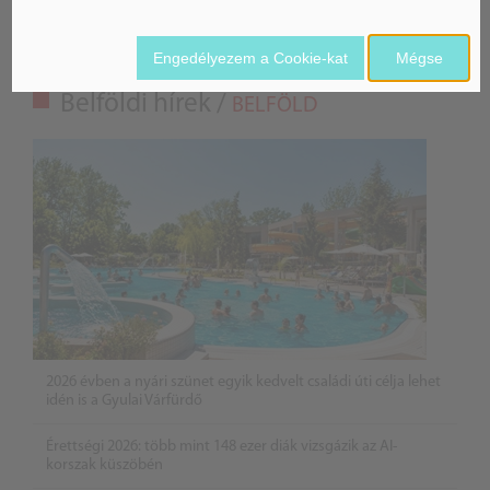
Engedélyezem a Cookie-kat
Mégse
Belföldi hírek /
BELFÖLD
2026 évben a nyári szünet egyik kedvelt családi úti célja lehet
idén is a Gyulai Várfürdő
Érettségi 2026: több mint 148 ezer diák vizsgázik az AI-
korszak küszöbén