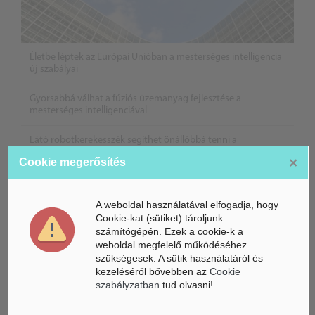
Életbe léptek az Európai Unióban a mesterséges intelligencia
új szabályai
Gyorsabbá válhat a fúziós üzemanyag fejlesztése a
mesterséges intelligenciával
Látó robotkerekesszék segíthet önállóbbá tenni a
mozgáskorlátozott embereket
×
Cookie megerősítés
A weboldal használatával elfogadja, hogy
Cookie-kat (sütiket) tároljunk
számítógépén. Ezek a cookie-k a
weboldal megfelelő működéséhez
szükségesek. A sütik használatáról és
kezeléséről bővebben az
Cookie
szabályzatban
tud olvasni!