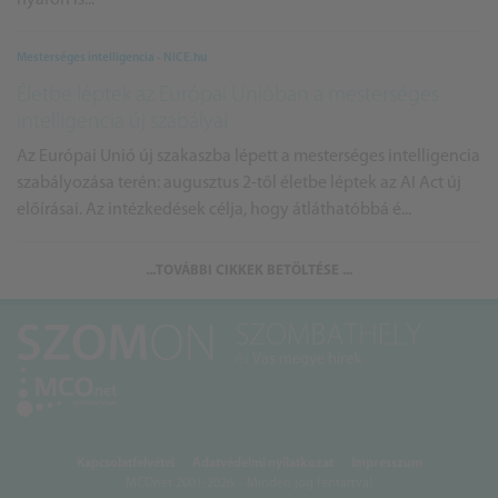
Mesterséges intelligencia - NICE.hu
Életbe léptek az Európai Unióban a mesterséges
intelligencia új szabályai
Az Európai Unió új szakaszba lépett a mesterséges intelligencia
szabályozása terén: augusztus 2-től életbe léptek az AI Act új
előírásai. Az intézkedések célja, hogy átláthatóbbá é...
...TOVÁBBI CIKKEK BETÖLTÉSE ...
Kapcsolatfelvétel
Adatvédelmi nyilatkozat
Impresszum
MCOnet 2001-2026. - Minden jog fentartva!