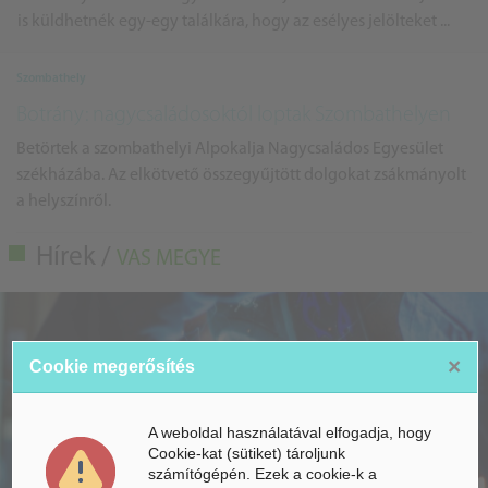
is küldhetnék egy-egy találkára, hogy az esélyes jelölteket ...
Szombathely
Botrány: nagycsaládosoktól loptak Szombathelyen
Betörtek a szombathelyi Alpokalja Nagycsaládos Egyesület
székházába. Az elkötvető összegyűjtött dolgokat zsákmányolt
a helyszínről.
Hírek /
VAS MEGYE
×
Cookie megerősítés
A weboldal használatával elfogadja, hogy
Cookie-kat (sütiket) tároljunk
számítógépén. Ezek a cookie-k a