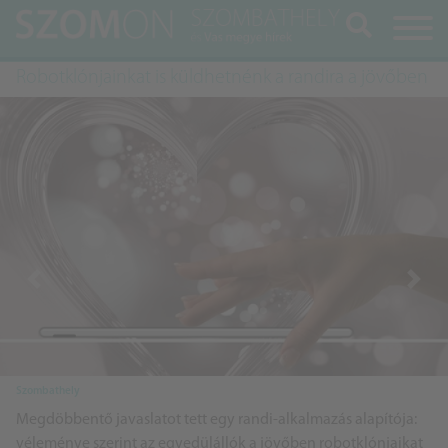
Keresés
Robotklónjainkat is küldhetnénk a randira a jövőben
Previous
Next
Szombathely
Megdöbbentő javaslatot tett egy randi-alkalmazás alapítója:
véleménye szerint az egyedülállók a jövőben robotklónjaikat