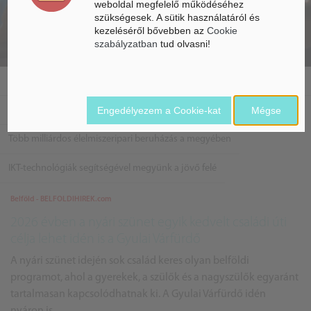
weboldal megfelelő működéséhez
szükségesek. A sütik használatáról és
kezeléséről bővebben az
Cookie
szabályzatban
tud olvasni!
Fontos együttműködés Vas megyében
Engedélyezem a Cookie-kat
Mégse
Megyei vállalatokkal fogott össze a Nestlé
Több milliárdos élelmiszeripari beruházás a megyében
IKT-technológiák segítségével megyünk a jövő felé
Belföld - BELFOLDIHIREK.com
2026 évben a nyári szünet egyik kedvelt családi úti
célja lehet idén is a Gyulai Várfürdő
A nyári szünet idején sok család keres olyan belföldi
programot, ahol a gyerekek, a szülők és a nagyszülők egyaránt
tartalmasan kapcsolódhatnak ki. A Gyulai Várfürdő idén
nyáron is...