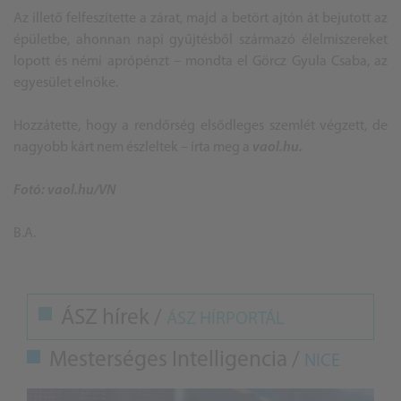
Az illető felfeszítette a zárat, majd a betört ajtón át bejutott az
épületbe, ahonnan napi gyűjtésből származó élelmiszereket
lopott és némi aprópénzt – mondta el Görcz Gyula Csaba, az
egyesület elnöke.
Hozzátette, hogy a rendőrség elsődleges szemlét végzett, de
nagyobb kárt nem észleltek – írta meg a
vaol.hu.
Fotó: vaol.hu/VN
B.A.
ÁSZ hírek /
ÁSZ HÍRPORTÁL
Mesterséges Intelligencia /
NICE