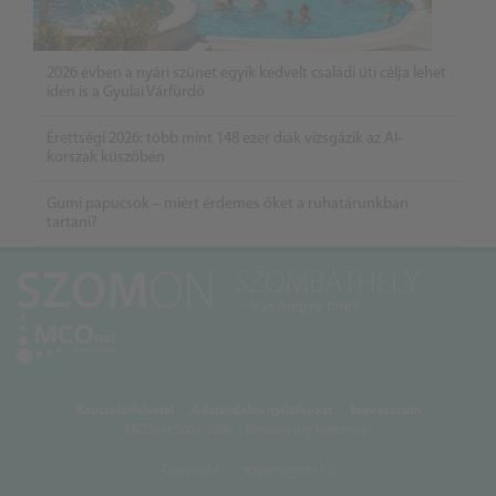
2026 évben a nyári szünet egyik kedvelt családi úti célja lehet
idén is a Gyulai Várfürdő
Érettségi 2026: több mint 148 ezer diák vizsgázik az AI-
korszak küszöbén
Gumi papucsok – miért érdemes őket a ruhatárunkban
tartani?
Kapcsolatfelvétel
Adatvédelmi nyilatkozat
Impresszum
MCOnet 2001-2026. - Minden jog fentartva!
Copyright © - www.mconet.hu