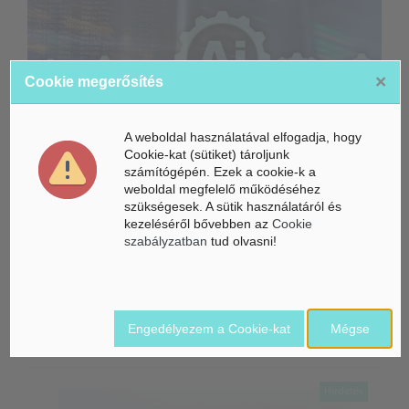
×
Cookie megerősítés
A weboldal használatával elfogadja, hogy
Cookie-kat (sütiket) tároljunk
számítógépén. Ezek a cookie-k a
weboldal megfelelő működéséhez
szükségesek. A sütik használatáról és
kezeléséről bővebben az
Cookie
Gyorsabbá válhat a fúziós üzemanyag fejlesztése a
szabályzatban
tud olvasni!
mesterséges intelligenciával
Látó robotkerekesszék segíthet önállóbbá tenni a
mozgáskorlátozott embereket
Engedélyezem a Cookie-kat
Mégse
Példátlan kiberbiztonsági incidens: „kitört” az OpenAI
mesterséges intelligenciája egy biztonsági teszt során