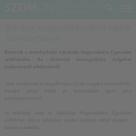
Keresés
Botrány: nagycsaládosoktól loptak
Szombathelyen
Betörtek a szombathelyi Alpokalja Nagycsaládos Egyesület
székházába. Az elkötvető összegyűjtött dolgokat
zsákmányolt a helyszínről.
Több rendőrautó is megállt május 22-én reggel a szombathelyi
Bocskai István körút és Semmelweis Ignác utca
kereszteződésénél.
Itt található meg az Alpokalja Nagycsaládos Egyesület
székhelye, ahová erőszakos módon betörtek előző éjszaka –
tudatta a
vaol.hu.