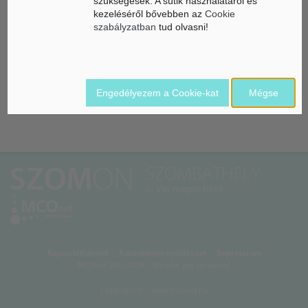
szükségesek. A sütik használatáról és
kezeléséről bővebben az
Cookie
SZABÁLYOZÓ SZERVEZET:
szabályzatban
tud olvasni!
Nemzeti Média- és Hírközlési Hatóság, 1015 Budapest, Ostrom
u. 23-25.
Levelezési cím: 1525 Budapest Pf. 75.
E-mail: info@nmhh.hu
Engedélyezem a Cookie-kat
Mégse
www.nmhh.hu
Kapcsolatfelvétel
Adatvédelmi nyilatkozat
Impresszum
MCOnet 2001-2026. - Minden jog fentartva!
Copyright © - www.mconet.hu