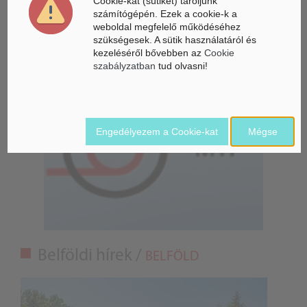
Cookie-kat (sütiket) tároljunk
számítógépén. Ezek a cookie-k a
Összeköltözik a DeepSeek mesterséges intelligenciája és a
weboldal megfelelő működéséhez
Unitree humanoid robotikája
szükségesek. A sütik használatáról és
kezeléséről bővebben az
Cookie
szabályzatban
tud olvasni!
Engedélyezem a Cookie-kat
Mégse
Belföldi hírek /
BELFÖLD