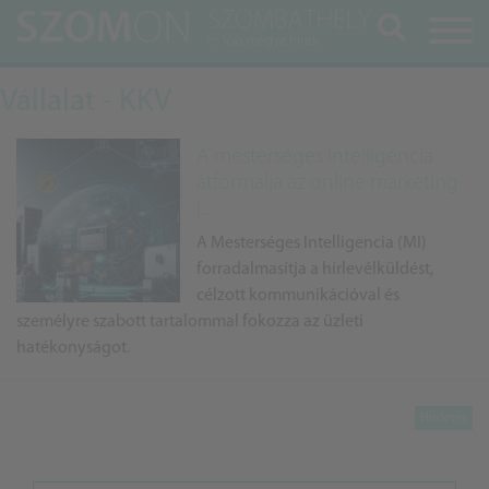
Keresés
Vállalat - KKV
A mesterséges intelligencia
átformálja az online marketing
j...
A Mesterséges Intelligencia (MI)
forradalmasítja a hírlevélküldést,
célzott kommunikációval és
személyre szabott tartalommal fokozza az üzleti
hatékonyságot.