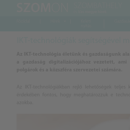
Főoldal
Hírek
Keleti
Gazdasá
nyitás
IKT-technológiák segítségével m
Az IKT-technológia életünk és gazdaságunk ala
a gazdaság digitalizációjához vezetett, ami
polgárok és a közszféra szervezetei számára.
Az IKT-technológiákban rejlő lehetőségek teljes 
érdekében fontos, hogy meghatározzuk e technol
azokba.