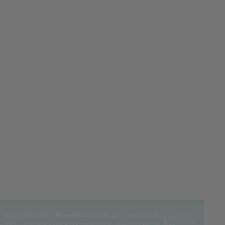
Kapcsolatfelvétel
Adatvédelmi nyilatkozat
Impresszum
2026. - Minden jog fentartva!
Copyright © - www.mconet.hu