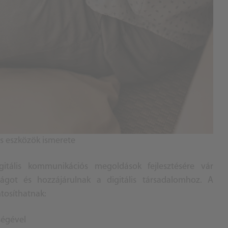
is eszközök ismerete
gitális kommunikációs megoldások fejlesztésére vár
ságot és hozzájárulnak a digitális társadalomhoz. A
tosíthatnak:
ségével