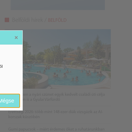
Belföldi hírek /
BELFÖLD
×
ől
2026 évben a nyári szünet egyik kedvelt családi úti célja
lehet idén is a Gyulai Várfürdő
Mégse
Érettségi 2026: több mint 148 ezer diák vizsgázik az AI-
korszak küszöbén
Gumi papucsok – miért érdemes őket a ruhatárunkban