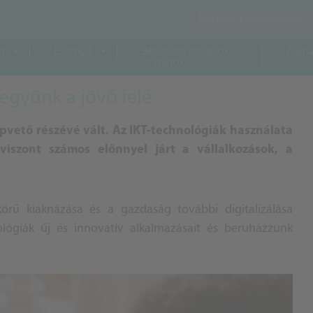
g
Életmód
Bérelhető rendelők
Áruhá
és műtők
együnk a jövő felé
pvető részévé vált. Az IKT-technológiák használata
 viszont számos előnnyel járt a vállalkozások, a
körű kiaknázása és a gazdaság további digitalizálása
ógiák új és innovatív alkalmazásait és beruházzunk