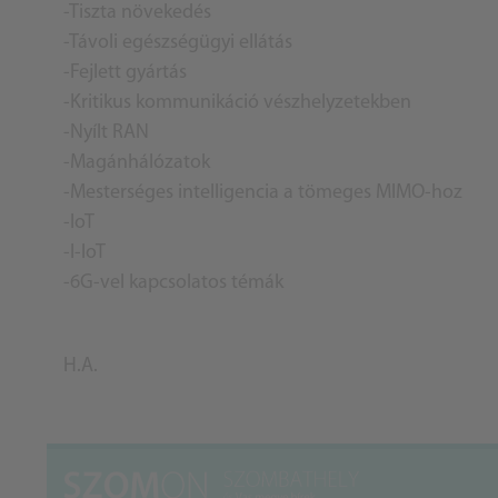
-Tiszta növekedés
-Távoli egészségügyi ellátás
-Fejlett gyártás
-Kritikus kommunikáció vészhelyzetekben
-Nyílt RAN
-Magánhálózatok
-Mesterséges intelligencia a tömeges MIMO-hoz
-IoT
-I-IoT
-6G-vel kapcsolatos témák
H.A.