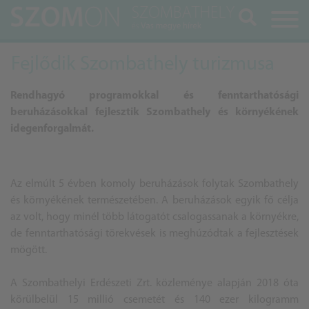
Keresés
Fejlődik Szombathely turizmusa
Rendhagyó programokkal és fenntarthatósági
beruházásokkal fejlesztik Szombathely és környékének
idegenforgalmát.
Az elmúlt 5 évben komoly beruházások folytak Szombathely
és környékének természetében. A beruházások egyik fő célja
az volt, hogy minél több látogatót csalogassanak a környékre,
de fenntarthatósági törekvések is meghúzódtak a fejlesztések
mögött.
A Szombathelyi Erdészeti Zrt. közleménye alapján 2018 óta
körülbelül 15 millió csemetét és 140 ezer kilogramm