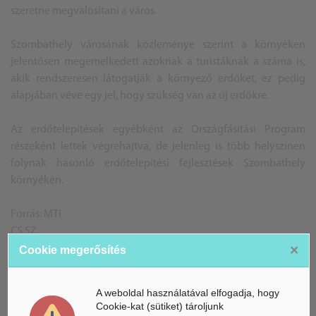
szeretne megvalósítani a város.
Szombathely városának közleménye szerint a környéken
jelentősen megemelkedett azoknak a turistáknak a száma is,
akik rendszeresen látogatják a környező erdőket, ez pedig
alapjában véve egy jel, hogy szükség van az új erdőkre.
Az erdőtelepítések egyébként az Országfásítási Program
részeként lettek végrehajtva, de jelenleg is több helyszínen
folynak hasonló erdőtelepítési fejlesztések Szombathely
környékén.
Forrás: MTI
CS.SZ.
×
Cookie megerősítés
A weboldal használatával elfogadja, hogy
Cookie-kat (sütiket) tároljunk
ÁSZ hírek /
ÁSZ HÍRPORTÁL