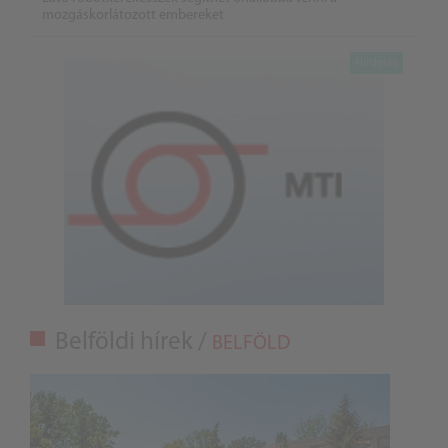
mozgáskorlátozott embereket
Belföldi hírek /
BELFÖLD