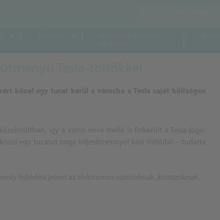
g
Életmód
Bérelhető rendelők
Áruhá
és műtők
sítményű Tesla-töltőkkel
rt közel egy tucat kerül a városba a Tesla saját költségén
özelmúltban, így a város neve mellé is felkerült a Tesla-logo.
 közel egy tucatot nagy teljesítménnyel bíró töltőibő – tudatta
moly fejlődést jelent az elektromos autósoknak, átutazóknak.