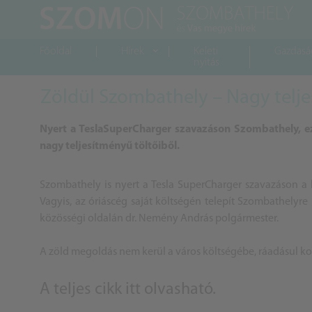
Főoldal
Hírek
Keleti
Gazdasá
nyitás
Zöldül Szombathely – Nagy telje
Nyert a TeslaSuperCharger szavazáson Szombathely, ezé
nagy teljesítményű töltőiből.
Szombathely is nyert a Tesla SuperCharger szavazáson a k
Vagyis, az óriáscég saját költségén telepít Szombathelyre
közösségi oldalán dr. Nemény András polgármester.
A zöld megoldás nem kerül a város költségébe, ráadásul ko
A teljes cikk
itt olvasható
.