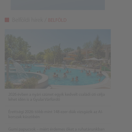
Belföldi hírek /
BELFÖLD
2026 évben a nyári szünet egyik kedvelt családi úti célja
lehet idén is a Gyulai Várfürdő
Érettségi 2026: több mint 148 ezer diák vizsgázik az AI-
korszak küszöbén
Gumi papucsok – miért érdemes őket a ruhatárunkban