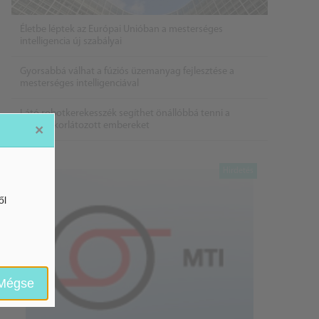
Életbe léptek az Európai Unióban a mesterséges
intelligencia új szabályai
Gyorsabbá válhat a fúziós üzemanyag fejlesztése a
mesterséges intelligenciával
Látó robotkerekesszék segíthet önállóbbá tenni a
mozgáskorlátozott embereket
×
ől
Mégse