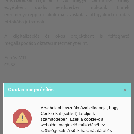
rendszerekkel látja el a Vas megyei centrumot, amely
egyébként duális rendszerben működik. Ennek
eredményeképp a diákok már az iskola alatt gyakorlati tudás
birtokába juthatnak.
A digitalizációs és okos projektként is felfogható
megállapodás 5 oktatási intézményt érint.
Forrás: MTI
CS.SZ.
×
Cookie megerősítés
ÁSZ hírek /
ÁSZ HÍRPORTÁL
A weboldal használatával elfogadja, hogy
Mesterséges Intelligencia /
NICE
Cookie-kat (sütiket) tároljunk
számítógépén. Ezek a cookie-k a
weboldal megfelelő működéséhez
szükségesek. A sütik használatáról és