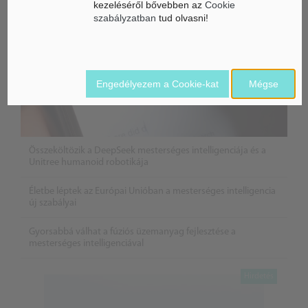
kezeléséről bővebben az
Cookie
szabályzatban
tud olvasni!
Engedélyezem a Cookie-kat
Mégse
Összeköltözik a DeepSeek mesterséges intelligenciája és a
Unitree humanoid robotikája
Életbe léptek az Európai Unióban a mesterséges intelligencia
új szabályai
Gyorsabbá válhat a fúziós üzemanyag fejlesztése a
mesterséges intelligenciával