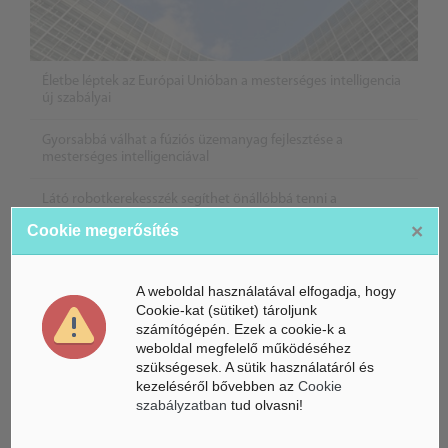
Életbe léptek az Európai Unióban a mesterséges intelligencia
új szabályai
Gyorsabbá válhat a fúziós üzemanyag fejlesztése a
mesterséges intelligenciával
Látó robotkerekesszék segíthet önállóbbá tenni a
mozgáskorlátozott embereket
×
Cookie megerősítés
A weboldal használatával elfogadja, hogy
Cookie-kat (sütiket) tároljunk
számítógépén. Ezek a cookie-k a
weboldal megfelelő működéséhez
szükségesek. A sütik használatáról és
kezeléséről bővebben az
Cookie
szabályzatban
tud olvasni!