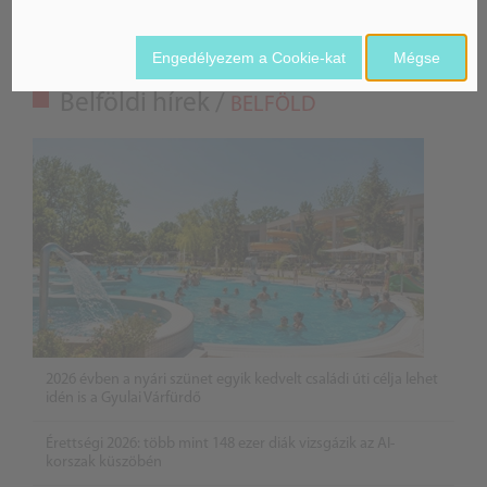
Engedélyezem a Cookie-kat
Mégse
Belföldi hírek /
BELFÖLD
2026 évben a nyári szünet egyik kedvelt családi úti célja lehet
idén is a Gyulai Várfürdő
Érettségi 2026: több mint 148 ezer diák vizsgázik az AI-
korszak küszöbén