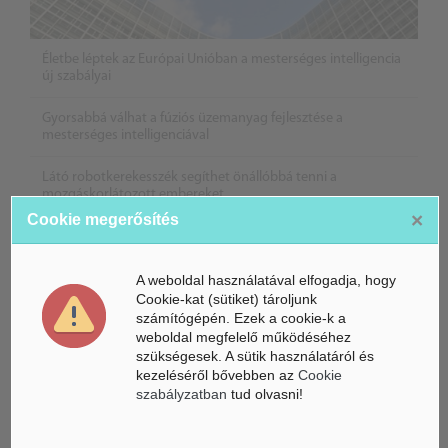
Életbe léptek az Európai Unióban a mesterséges intelligencia
új szabályai
Gyorsabbá válhat a fúziós üzemanyag fejlesztése a
mesterséges intelligenciával
Látó robotkerekesszék segíthet önállóbbá tenni a
mozgáskorlátozott embereket
×
Cookie megerősítés
A weboldal használatával elfogadja, hogy
Cookie-kat (sütiket) tároljunk
számítógépén. Ezek a cookie-k a
weboldal megfelelő működéséhez
szükségesek. A sütik használatáról és
kezeléséről bővebben az
Cookie
szabályzatban
tud olvasni!