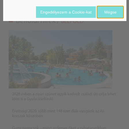
Engedélyezem a Cookie-kat
Mégse
Belföldi hírek /
BELFÖLD
2026 évben a nyári szünet egyik kedvelt családi úti célja lehet
idén is a Gyulai Várfürdő
Érettségi 2026: több mint 148 ezer diák vizsgázik az AI-
korszak küszöbén
Gumi papucsok – miért érdemes őket a ruhatárunkban