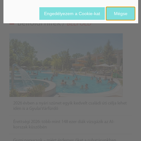
Engedélyezem a Cookie-kat
Mégse
Belföldi hírek /
BELFÖLD
2026 évben a nyári szünet egyik kedvelt családi úti célja lehet
idén is a Gyulai Várfürdő
Érettségi 2026: több mint 148 ezer diák vizsgázik az AI-
korszak küszöbén
Gumi papucsok – miért érdemes őket a ruhatárunkban