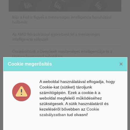
Már a Fed is figyeli a mesterséges intelligencia beruházási
hullámát
Az AMD felvásárlással gyorsítaná fel a mesterséges
intelligencia válaszait
Összeköltözik a DeepSeek mesterséges intelligenciája és a
Unitree humanoid robotikája
×
Cookie megerősítés
A weboldal használatával elfogadja, hogy
Cookie-kat (sütiket) tároljunk
számítógépén. Ezek a cookie-k a
weboldal megfelelő működéséhez
szükségesek. A sütik használatáról és
kezeléséről bővebben az
Cookie
szabályzatban
tud olvasni!