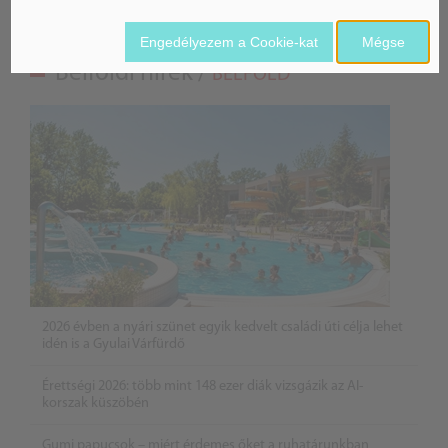
Engedélyezem a Cookie-kat
Mégse
Belföldi hírek /
BELFÖLD
2026 évben a nyári szünet egyik kedvelt családi úti célja lehet
idén is a Gyulai Várfürdő
Érettségi 2026: több mint 148 ezer diák vizsgázik az AI-
korszak küszöbén
Gumi papucsok – miért érdemes őket a ruhatárunkban