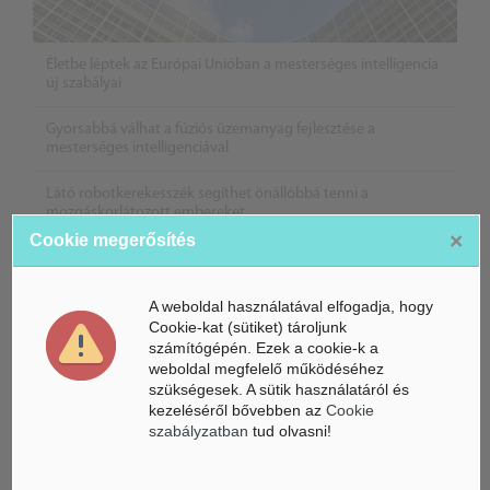
Életbe léptek az Európai Unióban a mesterséges intelligencia
új szabályai
Gyorsabbá válhat a fúziós üzemanyag fejlesztése a
mesterséges intelligenciával
Látó robotkerekesszék segíthet önállóbbá tenni a
mozgáskorlátozott embereket
×
Cookie megerősítés
A weboldal használatával elfogadja, hogy
Cookie-kat (sütiket) tároljunk
számítógépén. Ezek a cookie-k a
weboldal megfelelő működéséhez
szükségesek. A sütik használatáról és
kezeléséről bővebben az
Cookie
szabályzatban
tud olvasni!