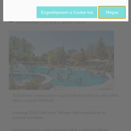
Engedélyezem a Cookie-kat
Mégse
Belföldi hírek /
BELFÖLD
2026 évben a nyári szünet egyik kedvelt családi úti célja lehet
idén is a Gyulai Várfürdő
Érettségi 2026: több mint 148 ezer diák vizsgázik az AI-
korszak küszöbén
Gumi papucsok – miért érdemes őket a ruhatárunkban