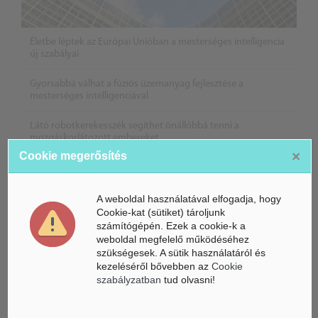
Életbe léptek az Európai Unióban a mesterséges intelligencia
új szabályai
Gyorsabbá válhat a fúziós üzemanyag fejlesztése a
mesterséges intelligenciával
Látó robotkerekesszék segíthet önállóbbá tenni a
mozgáskorlátozott embereket
×
Cookie megerősítés
A weboldal használatával elfogadja, hogy
Cookie-kat (sütiket) tároljunk
számítógépén. Ezek a cookie-k a
weboldal megfelelő működéséhez
szükségesek. A sütik használatáról és
kezeléséről bővebben az
Cookie
szabályzatban
tud olvasni!