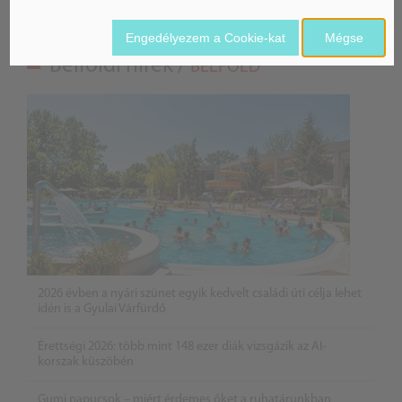
Engedélyezem a Cookie-kat
Mégse
Belföldi hírek /
BELFÖLD
2026 évben a nyári szünet egyik kedvelt családi úti célja lehet
idén is a Gyulai Várfürdő
Érettségi 2026: több mint 148 ezer diák vizsgázik az AI-
korszak küszöbén
Gumi papucsok – miért érdemes őket a ruhatárunkban