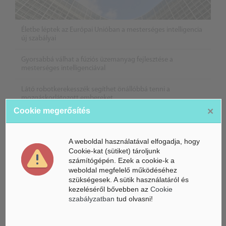
Életbe léptek az Európai Unióban a mesterséges intelligencia
új szabályai
Gyorsabbá válhat a fúziós üzemanyag fejlesztése a
mesterséges intelligenciával
Látó robotkerekesszék segíthet önállóbbá tenni a
mozgáskorlátozott embereket
×
Cookie megerősítés
A weboldal használatával elfogadja, hogy
Cookie-kat (sütiket) tároljunk
számítógépén. Ezek a cookie-k a
weboldal megfelelő működéséhez
szükségesek. A sütik használatáról és
kezeléséről bővebben az
Cookie
szabályzatban
tud olvasni!