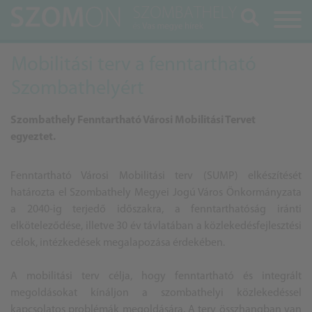
Keresés
Mobilitási terv a fenntartható
Szombathelyért
Szombathely Fenntartható Városi Mobilitási Tervet
egyeztet.
Fenntartható Városi Mobilitási terv (SUMP) elkészítését
határozta el Szombathely Megyei Jogú Város Önkormányzata
a 2040-ig terjedő időszakra, a fenntarthatóság iránti
elköteleződése, illetve 30 év távlatában a közlekedésfejlesztési
célok, intézkedések megalapozása érdekében.
A mobilitási terv célja, hogy fenntartható és integrált
megoldásokat kínáljon a szombathelyi közlekedéssel
kapcsolatos problémák megoldására. A terv összhangban van