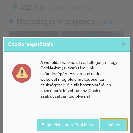
ÁSZ hírek /
ÁSZ HÍRPORTÁL
Mesterséges Intelligencia /
NICE
×
Cookie megerősítés
A weboldal használatával elfogadja, hogy
Cookie-kat (sütiket) tároljunk
számítógépén. Ezek a cookie-k a
weboldal megfelelő működéséhez
szükségesek. A sütik használatáról és
kezeléséről bővebben az
Cookie
szabályzatban
tud olvasni!
Gyorsabbá válhat a fúziós üzemanyag fejlesztése a
mesterséges intelligenciával
Engedélyezem a Cookie-kat
Mégse
Látó robotkerekesszék segíthet önállóbbá tenni a
mozgáskorlátozott embereket