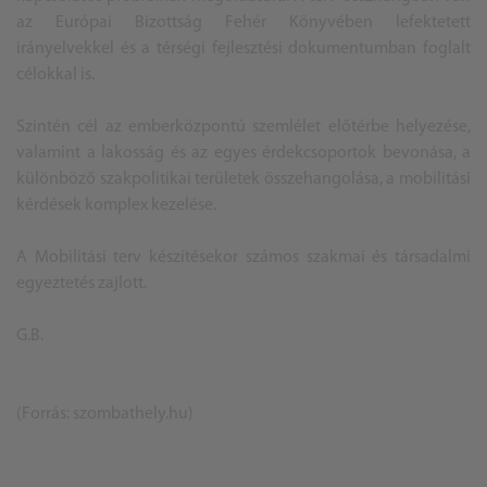
az Európai Bizottság Fehér Könyvében lefektetett
irányelvekkel és a térségi fejlesztési dokumentumban foglalt
célokkal is.
Szintén cél az emberközpontú szemlélet előtérbe helyezése,
valamint a lakosság és az egyes érdekcsoportok bevonása, a
különböző szakpolitikai területek összehangolása, a mobilitási
kérdések komplex kezelése.
A Mobilitási terv készítésekor számos szakmai és társadalmi
egyeztetés zajlott.
G.B.
(Forrás: szombathely.hu)