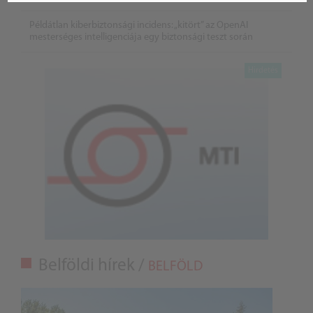
Példátlan kiberbiztonsági incidens: „kitört” az OpenAI
mesterséges intelligenciája egy biztonsági teszt során
Belföldi hírek /
BELFÖLD