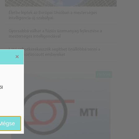
Életbe léptek az Európai Unióban a mesterséges
intelligencia új szabályai
Gyorsabbá válhat a fúziós üzemanyag fejlesztése a
mesterséges intelligenciával
Látó robotkerekesszék segíthet önállóbbá tenni a
mozgáskorlátozott embereket
×
ől
Mégse