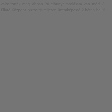
l valósították meg, abban 20 elhunyt tárolására van mód. A
llátó Központ biztosítja,teljesen üzemképessé 2 héten belül