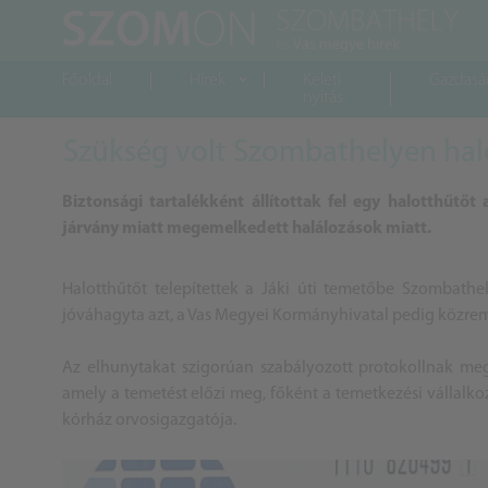
Főoldal
Hírek
Keleti
Gazdasá
nyitás
Szükség volt Szombathelyen halot
Biztonsági tartalékként állítottak fel egy halotthűt
járvány miatt megemelkedett halálozások miatt.
Halotthűtőt telepítettek a Jáki úti temetőbe Szombathe
jóváhagyta azt, a Vas Megyei Kormányhivatal pedig közrem
Az elhunytakat szigorúan szabályozott protokollnak megf
amely a temetést előzi meg, főként a temetkezési vállalk
kórház orvosigazgatója.