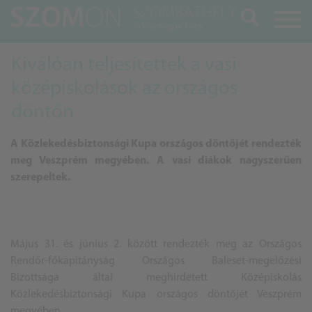
Keresés
Kiválóan teljesítettek a vasi
középiskolások az országos
döntőn
A Közlekedésbiztonsági Kupa országos döntőjét rendezték
meg Veszprém megyében. A vasi diákok nagyszerűen
szerepeltek.
Május 31. és június 2. között rendezték meg az Országos
Rendőr-főkapitányság Országos Baleset-megelőzési
Bizottsága által meghirdetett Középiskolás
Közlekedésbiztonsági Kupa országos döntőjét Veszprém
megyében.