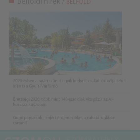
Belföldi hírek /
BELFÖLD
2026 évben a nyári szünet egyik kedvelt családi úti célja lehet
idén is a Gyulai Várfürdő
Érettségi 2026: több mint 148 ezer diák vizsgázik az AI-
korszak küszöbén
Gumi papucsok – miért érdemes őket a ruhatárunkban
tartani?