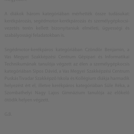
A diákok három kategóriában mérhették össze tudásukat:
kerékpározás, segédmotor-kerékpározás és személygépkocsi-
vezetés terén kellett bizonyítaniuk elméleti, ügyességi és
szabályossági feladatokban is.
Segédmotor-kerékpáros kategóriában Czöndör Benjamin, a
Vas Megyei Szakképzési Centrum Gépipari és Informatikai
Technikumának tanulója végzett az élen a személygépkocsis
kategóriában Sipos Dávid, a Vas Megyei Szakképzési Centrum
Puskás Tivadar Szakképző Iskola és Kollégium diákja harmadik
helyezést ért el, illetve kerékpáros kategóriában Süle Réka, a
Szombathelyi Nagy Lajos Gimnázium tanulója az előkelő
ötödik helyen végzett.
G.B.