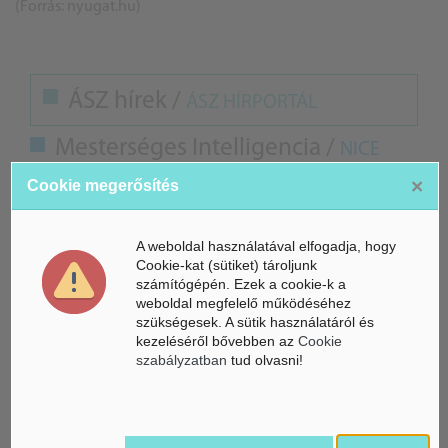
(Forrás: nyugat.hu)
ÁSZ hírek /
ÁSZ HÍRPORTÁL
Mesterséges Intelligencia /
NICE
×
Cookie megerősítés
A weboldal használatával elfogadja, hogy
Cookie-kat (sütiket) tároljunk
számítógépén. Ezek a cookie-k a
weboldal megfelelő működéséhez
szükségesek. A sütik használatáról és
kezeléséről bővebben az
Cookie
szabályzatban
tud olvasni!
Életbe léptek az Európai Unióban a mesterséges intelligencia