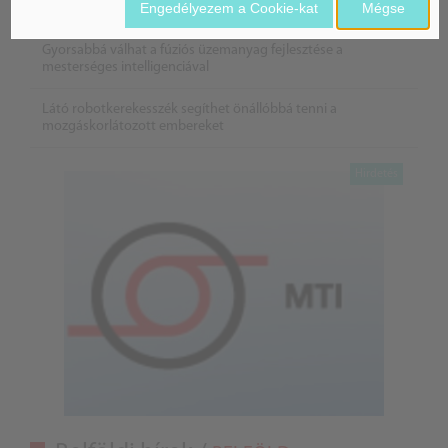
Engedélyezem a Cookie-kat
Mégse
új szabályai
Gyorsabbá válhat a fúziós üzemanyag fejlesztése a
mesterséges intelligenciával
Látó robotkerekesszék segíthet önállóbbá tenni a
mozgáskorlátozott embereket