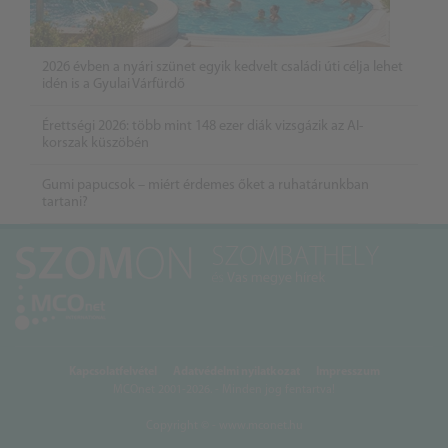
2026 évben a nyári szünet egyik kedvelt családi úti célja lehet
idén is a Gyulai Várfürdő
Érettségi 2026: több mint 148 ezer diák vizsgázik az AI-
korszak küszöbén
Gumi papucsok – miért érdemes őket a ruhatárunkban
tartani?
Kapcsolatfelvétel
Adatvédelmi nyilatkozat
Impresszum
MCOnet 2001-2026. - Minden jog fentartva!
Copyright © - www.mconet.hu