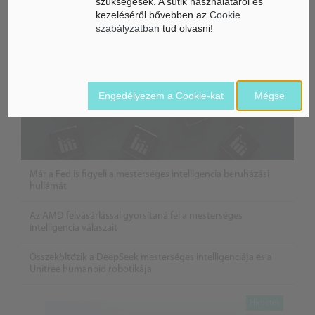
szükségesek. A sütik használatáról és
kezeléséről bővebben az
Cookie
szabályzatban
tud olvasni!
Engedélyezem a Cookie-kat
Mégse
Már a Fed is figyeli a mesterséges intelligencia beruházási
hullámát
Az AMD felvásárlással gyorsítaná fel a mesterséges
intelligencia válaszait
Összeköltözik a DeepSeek mesterséges intelligenciája és a
Unitree humanoid robotikája