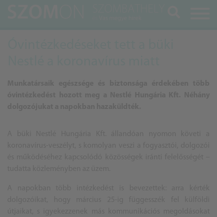
Keresés
Óvintézkedéseket tett a büki
Nestlé a koronavírus miatt
Munkatársaik egészsége és biztonsága érdekében több
óvintézkedést hozott meg a Nestlé Hungária Kft. Néhány
dolgozójukat a napokban hazaküldték.
A büki Nestlé Hungária Kft. állandóan nyomon követi a
koronavírus-veszélyt, s komolyan veszi a fogyasztói, dolgozói
és működéséhez kapcsolódó közösségek iránti felelősségét –
tudatta közleményben az üzem.
A napokban több intézkedést is bevezettek: arra kérték
dolgozóikat, hogy március 25-ig függesszék fel külföldi
útjaikat, s igyekezzenek más kommunikációs megoldásokat