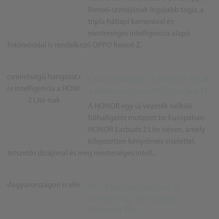
Reno6-szériájának legújabb tagja, a
tripla hátlapi kamerával és
mesterséges intelligencia alapú
fotómóddal is rendelkező OPPO Reno6 Z.
Csúcsminőségű hangzást nyújt
a mesterséges intelligencia a H...
A HONOR egy új vezeték nélküli
fülhallgatót mutatott be Európában
HONOR Earbuds 2 Lite néven, amely
kifejezetten kényelmes viselettel,
tetszetős dizájnnal és még mesterséges intell...
Már Magyarországon is
elérhető az "MI-chippel"
felszerelt On...