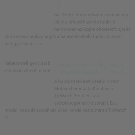
ok
Bár Androidos rendszereken már egy
ideje elérhető hasonló funkció,
hamarosan az Apple okostelefonjai és
okosórái is megkaphatják a balesetérzékelő funkciót, ezzel
meggyorsítva az e...
A mesterséges intelligencia is
befészkelte magát a TicWatch ...
A hordozható eszközeiről ismert
Mobvoi bemutatta Kínában a
TicWatch Pro X-et, az új
csúcskategóriás okosóráját. Ez a
modell hasonló specifikációkkal rendelkezik, mint a TicWatch
Pr...