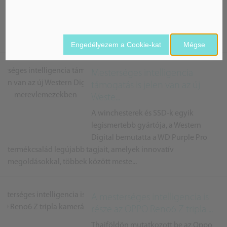
egyik új tagja a Xiaomi MIX 4 nevet
kapta, amely remek kijelzővel,
ultragyors töltési technikával, valamint felturbózott
mesterséges intelligencia ...
Engedélyezem a Cookie-kat
Mégse
Mesterséges intelligencia
támogatás is jelen van az új
Weste...
A winchesterek és SSD-k egyik
legismertebb gyártója, a Western
Digital bemutatta a WD Purple Pro
termékcsalád legújabb tagjait, amelyek innovatív
megoldásokkal, többek között meste...
A mesterséges intelligencia is
része az OPPO Reno6 Z tripla ...
Thaiföldön mutatkozott be az Oppo