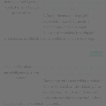
Mesterséges intelligencia alapú
fotófunkciókat kínál a Googl...
A Google bemutatta legújabb
okostelefon-szériáját, amely a
technológiai óriás első saját
fejlesztésű számítógépes chipjét
tartalmazza. Ez többek között rendkívül fejlett, mesterség...
Felsőkategóriás okoshangszóró
mesterséges intelligenciával -...
Okoshangszórók már eddig is voltak a
Xiaomi kínálatában, de a kínai gyártó
szerint a legújabb Xiaomi Sound az
első high-end okoshangszórójuk lesz,
és az általuk prémiumnak nevezett...