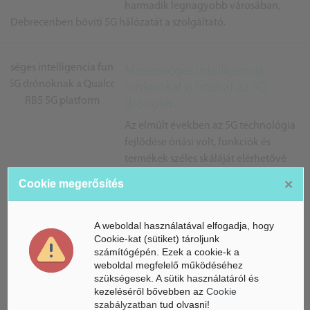
harmadik legnagyobb városában,
Debrecenben bővíti 5G hálózatát a szolgáltató.
Mesterséges intelligencia
funkciókat is hozhat az 5G
drónokn...
Az elmúlt években az 5G technológia
fejlődése óriási volt, funkciók és
termékek széles skáláját elérhetővé
téve. A Qualcomm ennek szellemében jelentette be nemrég a
×
Cookie megerősítés
Flight RB5 5G p...
A weboldal használatával elfogadja, hogy
Cookie-kat (sütiket) tároljunk
Megnövelt mesterséges
számítógépén. Ezek a cookie-k a
intelligencia teljesítmény a
weboldal megfelelő működéséhez
Xiaomi MI...
szükségesek. A sütik használatáról és
kezeléséről bővebben az
Cookie
A Xiaomi okostelefon-családjának
szabályzatban
tud olvasni!