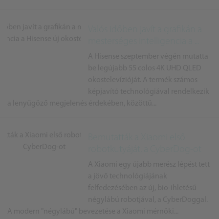
Valós időben javít a grafikán a
mesterséges intelligencia a ...
A Hisense szeptember végén mutatta
be legújabb 55 colos 4K UHD QLED
okostelevízióját. A termék számos
képjavító technológiával rendelkezik
a lenyűgöző megjelenés érdekében, közöttü...
Bemutatták a Xiaomi első
robotkutyáját, a CyberDog-ot
A Xiaomi egy újabb merész lépést tett
a jövő technológiájának
felfedezésében az új, bio-ihletésű
négylábú robotjával, a CyberDoggal.
A modern "négylábú" bevezetése a Xiaomi mérnöki...