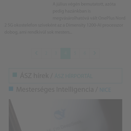
A július végén bemutatott, azóta
pedig hazánkban is
megvásárolhatóvá vált OnePlus Nord
2 5G okostelefon szíveként az a Dimensity 1200-AI processzor
dobog, ami rendkívül sok mesters...
2
3
4
5
6
ÁSZ hírek /
ÁSZ HÍRPORTÁL
Mesterséges Intelligencia /
NICE