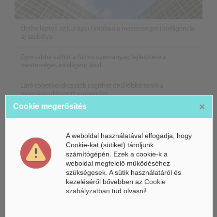
Életbe léptek az Európai Unióban a mesterséges intelligencia
új szabályai
Gyorsabbá válhat a fúziós üzemanyag fejlesztése a
mesterséges intelligenciával
Látó robotkerekesszék segíthet önállóbbá tenni a
mozgáskorlátozott embereket
×
Cookie megerősítés
A weboldal használatával elfogadja, hogy
Cookie-kat (sütiket) tároljunk
számítógépén. Ezek a cookie-k a
weboldal megfelelő működéséhez
szükségesek. A sütik használatáról és
kezeléséről bővebben az
Cookie
szabályzatban
tud olvasni!