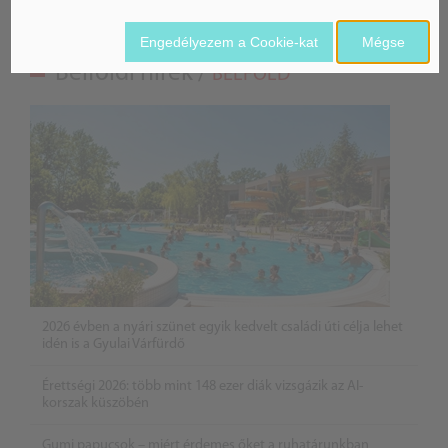
Engedélyezem a Cookie-kat
Mégse
Belföldi hírek /
BELFÖLD
2026 évben a nyári szünet egyik kedvelt családi úti célja lehet
idén is a Gyulai Várfürdő
Érettségi 2026: több mint 148 ezer diák vizsgázik az AI-
korszak küszöbén
Gumi papucsok – miért érdemes őket a ruhatárunkban