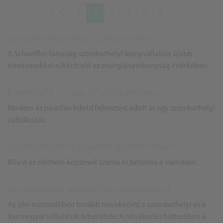
1
2
3
4
5
Új napelempark épül Szombathelyen
A Schaeffler-társaság szombathelyi leányvállalata újabb
törekvésekkel rukkolt elő az energiahatékonyság érdekében.
Egyedülálló innováció Szombathelyen
Modern és páratlan hibrid fejlesztést adott át egy szombathelyi
vállalkozás.
Újszerű képzések indulnak Szombathelyen
Bővül az elérhető képzések száma és tartalma a városban.
Növekednek a szombathelyi vállalkozások
Az idei esztendőben tovább növekedett a szombathelyi és a
Vas megyei vállalatok árbevétele. A növekedés hátterében a