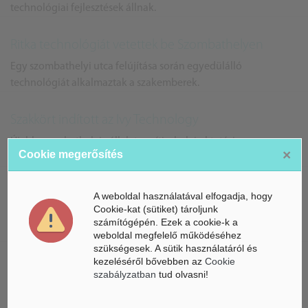
technológiai fejlesztések állnak.
Ritka technológiát vetettek be Szombathelyen
Egy szombathelyi utca felújítása során egyedülálló
technológiát alkalmaztak a szakemberek.
Szakkört indított az Ivy Technology
Újabb szombathelyi vállalat segíti a helyi oktatási
×
Cookie megerősítés
eredményeket.
Nagy előny a városnak a Schaeffler
A weboldal használatával elfogadja, hogy
Cookie-kat (sütiket) tároljunk
A Schaeffler technológiája és támogatásai komoly erőt
számítógépén. Ezek a cookie-k a
képviselnek Szombathelyen.
weboldal megfelelő működéséhez
szükségesek. A sütik használatáról és
kezeléséről bővebben az
Cookie
Technológiai újítás Jánosházán
szabályzatban
tud olvasni!
A Festék Bázis Zrt. Vas megyében bővíti tovább tevékenységét